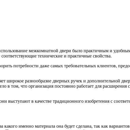
использование межкомнатной двери было практичным и удобны
е соответствующие технические и практичные свойства.
ворить потребности даже самых требовательных клиентов, предо
яет широкое разнообразие дверных ручек и дополнительной две
о в том, что организация постоянно работает для расширения 
 они выступают в качестве традиционного изобретения с соот
а какого именно материала она будет сделана, так как варианто