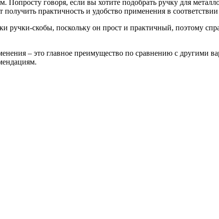
. Попросту говоря, если вы хотите подобрать ручку для металло
ет получить практичность и удобство применения в соответстви
ки ручки-скобы, поскольку он прост и практичный, поэтому сп
именения – это главное преимущество по сравнению с другими в
омендациям.