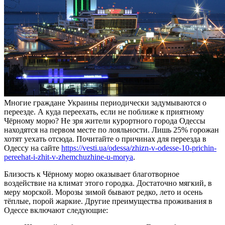
Многие граждане Украины периодически задумываются о
переезде. А куда переехать, если не поближе к приятному
Чёрному морю? Не зря жители курортного города Одессы
находятся на первом месте по лояльности. Лишь 25% горожан
хотят уехать отсюда. Почитайте о причинах для переезда в
Одессу на сайте
https://vesti.ua/odessa/zhizn-v-odesse-10-prichin-
pereehat-i-zhit-v-zhemchuzhine-u-morya
.
Близость к Чёрному морю оказывает благотворное
воздействие на климат этого городка. Достаточно мягкий, в
меру морской. Морозы зимой бывают редко, лето и осень
тёплые, порой жаркие. Другие преимущества проживания в
Одессе включают следующие: