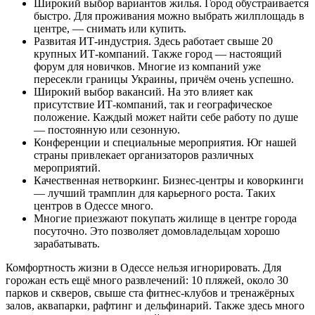
Широкий выбор вариантов жилья. Город обустраивается
быстро. Для проживания можно выбрать жилплощадь в
центре, — снимать или купить.
Развитая ИТ-индустрия. Здесь работает свыше 20
крупных ИТ-компаний. Также город — настоящий
форум для новичков. Многие из компаний уже
пересекли границы Украины, причём очень успешно.
Широкий выбор вакансий. На это влияет как
присутствие ИТ-компаний, так и географическое
положение. Каждый может найти себе работу по душе
— постоянную или сезонную.
Конференции и специальные мероприятия. Юг нашей
страны привлекает организаторов различных
мероприятий.
Качественная нетворкинг. Бизнес-центры и коворкинги
— лучший трамплин для карьерного роста. Таких
центров в Одессе много.
Многие приезжают покупать жилище в центре города
посуточно. Это позволяет домовладельцам хорошо
зарабатывать.
Комфортность жизни в Одессе нельзя игнорировать. Для
горожан есть ещё много развлечений: 10 пляжей, около 30
парков и скверов, свыше ста фитнес-клубов и тренажёрных
залов, аквапарки, рафтинг и дельфинарий. Также здесь много