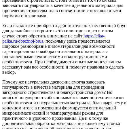
проведении строительств. Стоит отметить то, что он смог
завоевать популярность в качестве идеального материала для
проведения строительства в соответствии с поставленными
нормами и правилами.
Если вы хотите приобрести действительно качественный брус
для дальнейшего строительства или отделки, то в таком
случае стоит обратить внимание на сайт
https://elka-
palka.ru/obreznoj-brus
, поскольку здесь предоставляется
широкое разнообразие пиломатериалов для возможности
гарантированного выбора оптимального материала с
поставленными техническими и конструкционными
особенностями. При необходимости опытные консультанты
расскажут вам все особенности и помогут правильно сделать
выбор.
Почему же натуральная древесина смогла завоевать
популярность в качестве материала для проведения
загородного строительства и благоустройства дома? Во
многом популярность обосновывается именно техническими
особенностями и натуральностью материала, благодаря чему в
конечном итоге в помещении формируется оптимальный
микроклиматический и температурный режим для
практичного и удобного проживания. Да и к тому же
дополнительная обработка материала позволяет ему стойко
справиться с повышенной влажностью и сыростью, не