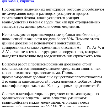
для камня, кирпича
.
Посредством включенных антифризов, которые способствуют
не замерзанию воды в растворах, ускоряется процесс
схватывания бетона, также ускоряется реакция
взаимодействия бетона с водой, так как при отрицательных
температурах данная реакция очень медленная.
Не используются противоморозные добавки для бетона при
повышенной влажности воздуха более 60%. Помимо этого
данные добавки не используют в конструкциях,
армированных сталью отдельными классами Ат — IV, Ат-V, и
А-V , а так же в тех конструкциях и сооружениях, которые
находятся постоянно под воздействием электрического тока.
Во время работ с противоморозными добавками стоит
воспользоваться индивидуальными средствами защиты, так
как они являются взрывоопасными. Помимо
противоморозных добавок еще существуют пластификаторы.
Это одна из разновидностей представленных, добавок. Цель
пластификаторов такая же. Как и у первых представителей.
Состоят пластификаторы посредством низкомолекулярных
органических веществ. Такие вещества уменьшают
взаимодействие между молекулами, что делает смесь
подвижной, примерно, на 20-25%. Так же снижается