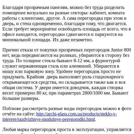
Благодаря прозрачным панелям, можно без труда разделить
помещение визуально на разные секторы: кабинет, комната
работы с клиентами, другое. А сама перегородка при этом и
дверь, и стена одновременно, благодаря тому, что двигается.
Если требует мероприятие освободить площадь от всего, что в
офисе находится, перегородки сдвигаются и паркуются на
минимальной площади. Их даже незаметно.
Причин отказа от покупки прозрачных перегородок Junior 800
нет, ведь передвигаются на роликах, убираются в сторону без
труда. По толщине стекла бывают 8-12 мм, а фурнитурой
служит нержавеющая сталь или алюминий. Убираются в
нишу или парковую зону. Удобнее перегородок просто не
придумать. Крайняя дверь выполняет роль стационарного
открывающегося средства, но складывается также как и вся
общая система. У двери имеется доводчик, каждая створка
весит примерно 80 кг, при параметрах 2800/1000 мм. Бывают
большие размеры.
Поближе рассмотреть разные виды перегородок можно в фото
отчёте на сайте:
http://archi-glass.com.ua/products/steklo-v-
interere/razdvizhnye-modulnye-peregorodki.html
.
Любая марка перегородок проста в эксплуатации, управляется