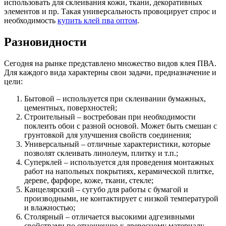
использовать для склеивания кожи, ткани, декоративных
элементов и пр. Такая универсальность провоцирует спрос и
необходимость
купить клей пва оптом
.
Разновидности
Сегодня на рынке представлено множество видов клея ПВА.
Для каждого вида характерны свои задачи, предназначение и
цели:
Бытовой – используется при склеивании бумажных,
цементных, поверхностей;
Строительный – востребован при необходимости
поклеить обои с разной основой. Может быть смешан с
грунтовкой для улучшения свойств соединения;
Универсальный – отличные характеристики, которые
позволят склеивать линолеум, плитку и т.п.;
Суперклей – используется для проведения монтажных
работ на напольных покрытиях, керамической плитке,
дереве, фарфоре, коже, ткани, стекле;
Канцелярский – сугубо для работы с бумагой и
производными, не контактирует с низкой температурой
и влажностью;
Столярный – отличается высокими адгезивными
свойствами по отношению к древесному материалу,