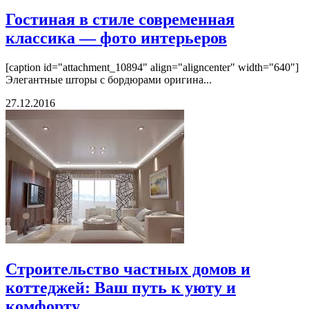
Гостиная в стиле современная
классика — фото интерьеров
[caption id="attachment_10894" align="aligncenter" width="640"]
Элегантные шторы с бордюрами оригина...
27.12.2016
Строительство частных домов и
коттеджей: Ваш путь к уюту и
комфорту