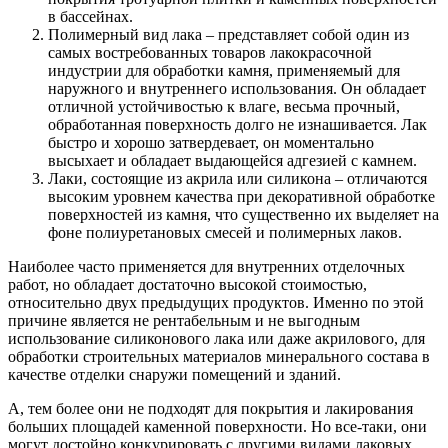
в бассейнах.
Полимерный вид лака – представляет собой один из
самых востребованных товаров лакокрасочной
индустрии для обработки камня, применяемый для
наружного и внутреннего использования. Он обладает
отличной устойчивостью к влаге, весьма прочный,
обработанная поверхность долго не изнашивается. Лак
быстро и хорошо затвердевает, он моментально
высыхает и обладает выдающейся адгезией с камнем.
Лаки, состоящие из акрила или силикона – отличаются
высоким уровнем качества при декоративной обработке
поверхностей из камня, что существенно их выделяет на
фоне полиуретановых смесей и полимерных лаков.
Наиболее часто применяется для внутренних отделочных
работ, но обладает достаточно высокой стоимостью,
относительно двух предыдущих продуктов. Именно по этой
причине является не рентабельным и не выгодным
использование силиконового лака или даже акрилового, для
обработки строительных материалов минерального состава в
качестве отделки снаружи помещений и зданий.
А, тем более они не подходят для покрытия и лакирования
больших площадей каменной поверхности. Но все-таки, они
могут достойно конкурировать с другими видами лаковых