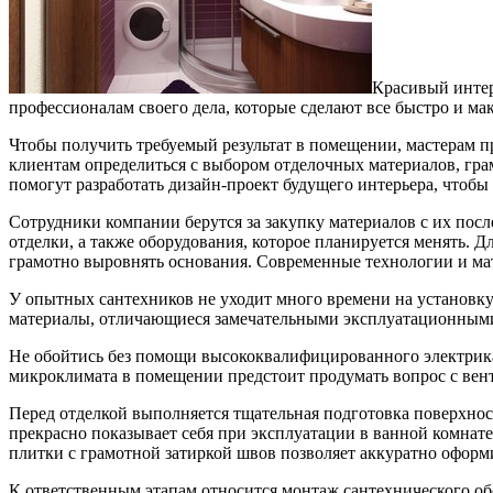
Красивый интер
профессионалам своего дела, которые сделают все быстро и ма
Чтобы получить требуемый результат в помещении, мастерам п
клиентам определиться с выбором отделочных материалов, гра
помогут разработать дизайн-проект будущего интерьера, чтобы
Сотрудники компании берутся за закупку материалов с их посл
отделки, а также оборудования, которое планируется менять.
грамотно выровнять основания. Современные технологии и ма
У опытных сантехников не уходит много времени на установку
материалы, отличающиеся замечательными эксплуатационными
Не обойтись без помощи высококвалифицированного электрика
микроклимата в помещении предстоит продумать вопрос с вен
Перед отделкой выполняется тщательная подготовка поверхнос
прекрасно показывает себя при эксплуатации в ванной комнате 
плитки с грамотной затиркой швов позволяет аккуратно оформ
К ответственным этапам относится монтаж сантехнического обо