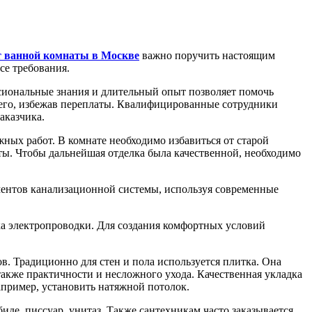
 ванной комнаты в Москве
важно поручить настоящим
се требования.
сиональные знания и длительный опыт позволяет помочь
шнего, избежав переплаты. Квалифицированные сотрудники
аказчика.
жных работ. В комнате необходимо избавиться от старой
ты. Чтобы дальнейшая отделка была качественной, необходимо
ментов канализационной системы, используя современные
ка электропроводки. Для создания комфортных условий
. Традиционно для стен и пола используется плитка. Она
 также практичности и несложного ухода. Качественная укладка
апример, установить натяжной потолок.
де, писсуар, унитаз. Также сантехникам часто заказывается