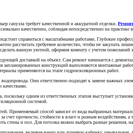
ьер санузла требует качественной и аккуратной отделки.
Ремонт
ксимально качественно, соблюдая непосредственно на практике в
редстоит справиться с масштабными работами. Глубокие профес
мотно рассчитать требуемое количество, чтобы не закупать ли
 сделать ванную уютной, оформив комнату с учетом пожеланий з
едующей доставкой на объект. Сам ремонт начинается с демонта
 Для запланированных конструкций выполняются монтажные рабо
териалы применяются на этапе гидроизоляционных работ.
 водопровода. Они ответственно подходят к замене важных эле
 качествами.
, поскольку одним из ответственных этапов выступает установ
тиляционной системой.
тей. Применяемый способ зависит от вида выбранных материалов
за счет прочности, стойкости к влаге и разным воздействиям, а
ить стены и пол. Для потолка можно выбрать разные решения, н
рудования, включая ванну или душевую кабинку, умывальник, би