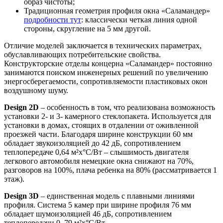
образ чистоты;
Традиционная геометрия профиля окна «Саламандер»
подробности тут
: классически четкая линия одной
стороны, скругление на 5 мм другой.
Отличие моделей заключается в технических параметрах,
обуславливающих потребительские свойства.
Конструкторские отделы концерна «Саламандер» постоянно
занимаются поиском инженерных решений по увеличению
энергосберегаемости, сопротивляемости пластиковых окон
воздушному шуму.
Design 2D
– особенность в том, что реализована возможность
установки 2- и 3- камерного стеклопакета. Используется для
установки в домах, стоящих в отдалении от оживленной
проезжей части. Благодаря ширине конструкции 60 мм
обладает звукоизоляцией до 42 дБ, сопротивлением
теплопередаче 0,64 м²х°С/Вт – слышимость двигателя
легкового автомобиля немецкие окна снижают на 70%,
разговоров на 100%, плача ребенка на 80% (рассматривается 1
этаж).
Design 3D
– единственная модель с плавными линиями
профиля. Система 5 камер при ширине профиля 76 мм
обладает шумоизоляцией 46 дБ, сопротивлением
теплопередачи 0, 79 м²х°С/Вт.