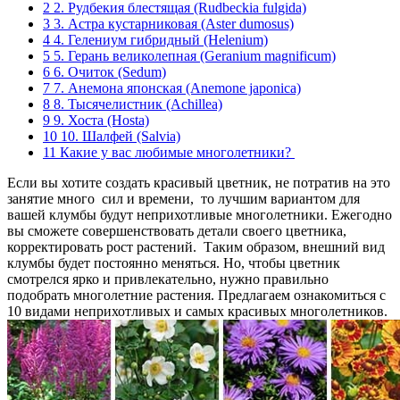
2
2. Рудбекия блестящая (Rudbeckia fulgida)
3
3. Астра кустарниковая (Aster dumosus)
4
4. Гелениум гибридный (Helenium)
5
5. Герань великолепная (Geranium magnificum)
6
6. Очиток (Sedum)
7
7. Анемона японская (Anemone japonica)
8
8. Тысячелистник (Achillea)
9
9. Хоста (Hosta)
10
10. Шалфей (Salvia)
11
Какие у вас любимые многолетники?
Если вы хотите создать красивый цветник, не потратив на это
занятие много сил и времени, то лучшим вариантом для
вашей клумбы будут неприхотливые многолетники. Ежегодно
вы сможете совершенствовать детали своего цветника,
корректировать рост растений. Таким образом, внешний вид
клумбы будет постоянно меняться. Но, чтобы цветник
смотрелся ярко и привлекательно, нужно правильно
подобрать многолетние растения. Предлагаем ознакомиться с
10 видами неприхотливых и самых красивых многолетников.