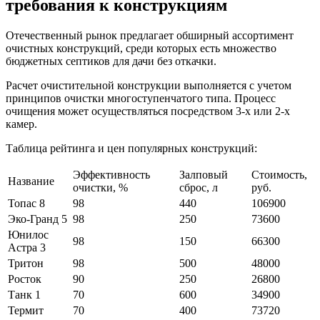
требования к конструкциям
Отечественный рынок предлагает обширный ассортимент
очистных конструкций, среди которых есть множество
бюджетных септиков для дачи без откачки.
Расчет очистительной конструкции выполняется с учетом
принципов очистки многоступенчатого типа. Процесс
очищения может осуществляться посредством 3-х или 2-х
камер.
Таблица рейтинга и цен популярных конструкций:
Эффективность
Залповый
Стоимость,
Название
очистки, %
сброс, л
руб.
Топас 8
98
440
106900
Эко-Гранд 5
98
250
73600
Юнилос
98
150
66300
Астра 3
Тритон
98
500
48000
Росток
90
250
26800
Танк 1
70
600
34900
Термит
70
400
73720