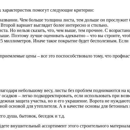
их характеристик помогут следующие критерии:
азвании. Чем больше толщина листа, тем дольше он прослужит 
Второй вариант выглядит более интересно и стильно.
ста. Но нельзя сказать, что, чем выше, тем прочнее. С возраста
 выше. Поэтому лучше оценивать адекватно – что вы строите, чт
5 миллиметров. Иначе такое покрытие будет бесполезным. Если 
 приемлемые цены – все это поспособствовало тому, что профнас
агодаря небольшому весу, листы без проблем поднимаются на кр
осадков – легко подкорректировать, если использовать при во
дежная защита участка, но и его украшение. Ворота не нуждаютс
ьной основой для утеплителя. А в качестве основы для бетонн
о душа, бытовок, беседок и т.д.
дете внушительный ассортимент этого строительного материала