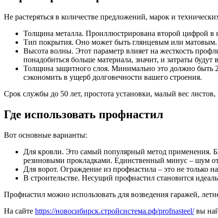
Не растеряться в количестве предложений, марок и техническ
Толщина металла. Проиллюстрирована второй цифрой в н
Тип покрытия. Оно может быть глянцевым или матовым. 
Высота волны. Этот параметр влияет на жесткость профли
понадобиться больше материала, значит, и затраты будут
Толщина защитного слоя. Минимально это должно быть 2
сэкономить в ущерб долговечности вашего строения.
Срок службы до 50 лет, простота установки, малый вес листов,
Где использовать профнастил
Вот основные варианты:
Для кровли. Это самый популярный метод применения. Бл
резиновыми прокладками. Единственный минус – шум от 
Для ворот. Ограждение из профнастила – это не только на
В строительстве. Несущий профнастил становится идеал
Профнастил можно использовать для возведения гаражей, летнег
На сайте
https://новосибирск.стройсистема.рф/profnasteel/
вы най