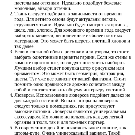
пастельным оттенкам. Идеально подойдут бежевые,
молочные, айвори оттенки.
Ткань следует подбирать в зависимости от времени
года. Для летнего сезона будут актуальны легкие,
струящиеся ткани. Идеально будет смотреться органза,
шелк, лен, хлопок. Для холодного времени года следует
выбирать занавеси, выполненные из более плотных
материалов. Это может быть шерсть, плотный хлопок и
так далее.
Если в гостиной обои с рисунком или узором, то стоит
выбрать однотонные варианты гардин. Если же стены в
комнате однотонные, то следует поступить наоборот.
Лучшим выбор станет покупка штор с рисунком или
орнаментом. Это может быть геометрия, абстракция,
цветы. Тут уже все зависит от вашей фантазии. Стоит
помнить одно правило: все должно сочетаться между
собой и соответствовать общему интерьеру гостиной.
Люверсы. Использование люверсов подойдет далеко не
для каждой гостиной. Вешать шторы на люверсах
следует только в помещениях, где присутствуют
высокие потолки. Люверсы являются универсальным
аксессуаром. Их можно использовать как для легкой
органзы и тюля, так и для тяжелых портьер.
В современном дизайне появилось такое понятие, как
шторы-купе. Очень универсальный вариант. Такой