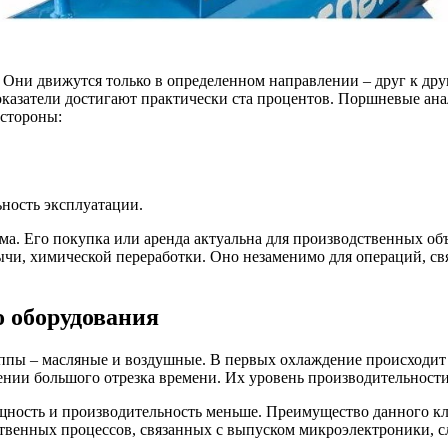
 Они движутся только в определенном направлении – друг к дру
азатели достигают практически ста процентов. Поршневые анал
 стороны:
ность эксплуатации.
ма. Его покупка или аренда актуальна для производственных 
чи, химической переработки. Оно незаменимо для операций, свя
о оборудования
пы – масляные и воздушные. В первых охлаждение происходит з
ении большого отрезка времени. Их уровень производительност
ность и производительность меньше. Преимущество данного кла
ственных процессов, связанных с выпуском микроэлектроники, 