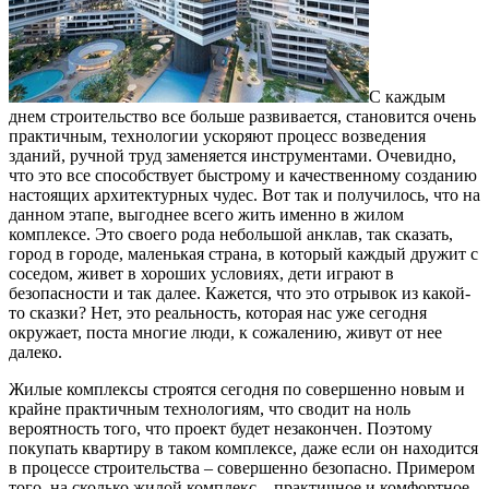
С каждым
днем строительство все больше развивается, становится очень
практичным, технологии ускоряют процесс возведения
зданий, ручной труд заменяется инструментами.
Очевидно,
что это все способствует быстрому и качественному созданию
настоящих архитектурных чудес. Вот так и получилось, что на
данном этапе, выгоднее всего жить именно в жилом
комплексе. Это своего рода небольшой анклав, так сказать,
город в городе, маленькая страна, в который каждый дружит с
соседом, живет в хороших условиях, дети играют в
безопасности и так далее. Кажется, что это отрывок из какой-
то сказки? Нет, это реальность, которая нас уже сегодня
окружает, поста многие люди, к сожалению, живут от нее
далеко.
Жилые комплексы строятся сегодня по совершенно новым и
крайне практичным технологиям, что сводит на ноль
вероятность того, что проект будет незакончен. Поэтому
покупать квартиру в таком комплексе, даже если он находится
в процессе строительства – совершенно безопасно. Примером
того, на сколько жилой комплекс – практичное и комфортное