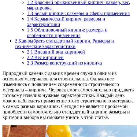
1.2
Красный обыкновенный кирпич: размер, вес,
маркировка
1.3
Белый кирпич: размеры и сферы применения
1.4
Керамический кирпич, размеры и
характеристики
1.5
Облицовочный кирпич: размеры и
особенности применения
2
Как выбрать стандартный кирпич. Размеры и
технические характеристики
2.1
Внешний вид кирпичей
2.2
Вес кирпичей
2.3
Размер конструкций из кирпича
Природный камень с давних времен служил одним из
основных материалов для строительства. Однако все
изменилось с появлением современного строительного
материала – кирпича. Человек смог самостоятельно придавать
готовому изделию нужные характеристики. Каждый день
можно наблюдать применение этого строительного материала
в самых разных вариациях. Сегодня не является проблемой
приобрести самостоятельно стандартный кирпич: размеры и
критерии выбора вы сможете узнать в этой статье.