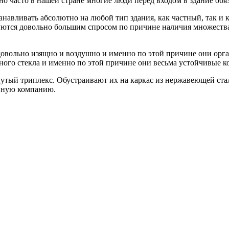
но часто в нашей стране многие люди перед входом в здание об
танавливать абсолютно на любой тип здания, как частный, так 
зуются довольно большим спросом по причине наличия множеств
т довольно изящно и воздушно и именно по этой причине они ор
ного стекла и именно по этой причине они весьма устойчивые к
утый триплекс. Обустраивают их на каркас из нержавеющей стал
анную компанию.