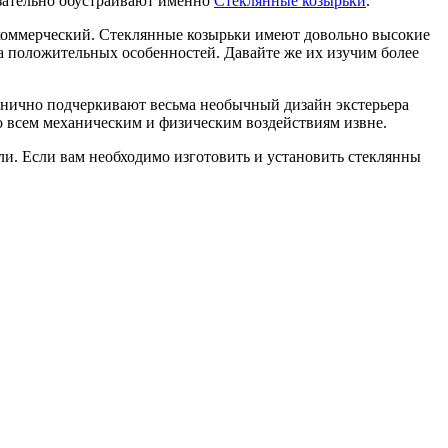
язательно обустраивают именно
Стеклянные козырьки
.
и коммерческий. Стеклянные козырьки имеют довольно высокие
а положительных особенностей. Давайте же их изучим более
ганично подчеркивают весьма необычный дизайн экстерьера
о всем механическим и физическим воздействиям извне.
и. Если вам необходимо изготовить и установить стеклянны