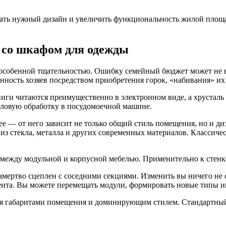
ать нужный дизайн и увеличить функциональность жилой площа
й со шкафом для одежды
с особенной тщательностью. Ошибку семейный бюджет может не
нность хозяев посредством приобретения горок, «набивания» и
ги читаются преимущественно в электронном виде, а хрусталь 
пловую обработку в посудомоечной машине.
ее — от него зависит не только общий стиль помещения, но и ди
з стекла, металла и других современных материалов. Классическ
между модульной и корпусной мебелью. Применительно к стенке 
мертво сцеплен с соседними секциями. Изменить вы ничего не 
ента. Вы можете перемещать модули, формировать новые типы ин
я габаритами помещения и доминирующим стилем. Стандартный 