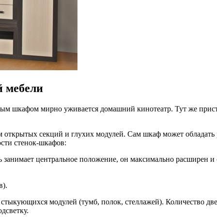
й мебели
ным шкафом мирно уживается домашний кинотеатр. Тут же прист
м открытых секций и глухих модулей. Сам шкаф может обладат
ости стенок-шкафов:
ь занимает центральное положение, он максимально расширен и
).
 стыкующихся модулей (тумб, полок, стеллажей). Количество две
дсветку.