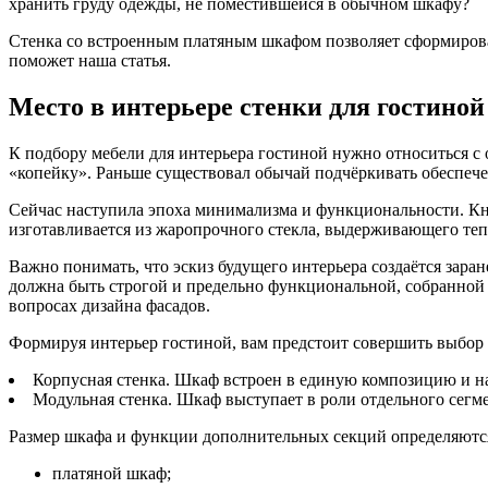
хранить груду одежды, не поместившейся в обычном шкафу?
Стенка со встроенным платяным шкафом позволяет сформиров
поможет наша статья.
Место в интерьере стенки для гостино
К подбору мебели для интерьера гостиной нужно относиться 
«копейку». Раньше существовал обычай подчёркивать обеспече
Сейчас наступила эпоха минимализма и функциональности. Кни
изготавливается из жаропрочного стекла, выдерживающего те
Важно понимать, что эскиз будущего интерьера создаётся заран
должна быть строгой и предельно функциональной, собранной и
вопросах дизайна фасадов.
Формируя интерьер гостиной, вам предстоит совершить выбор 
Корпусная стенка. Шкаф встроен в единую композицию и на
Модульная стенка. Шкаф выступает в роли отдельного сегм
Размер шкафа и функции дополнительных секций определяютс
платяной шкаф;