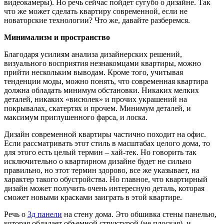
видеокамеры). Но речь сейчас пойдет сугубо о дизайне. Так
что же может сделать квартиру современной, если не
новаторские технологии? Что же, давайте разберемся.
Минимализм и пространство
Благодаря усилиям анализа дизайнерских решений,
визуального восприятия незнакомцами квартиры, можно
прийти нескольким выводам. Кроме того, учитывая
тенденции моды, можно понять, что современная квартира
должна обладать минимум обстановки. Никаких мелких
деталей, никаких «висюлек» и прочих украшений на
покрывалах, скатертях и прочем. Минимум деталей, и
максимум приглушенного фарса, и лоска.
Дизайн современной квартиры частично походит на офис.
Если рассматривать этот стиль в масштабах целого дома, то
для этого есть целый термин – хай-тек. Но говорить так
исключительно о квартирном дизайне будет не сильно
правильно, но этот термин здорово, все же указывает, на
характер такого обустройства. Но главное, что квартирный
дизайн может получить очень интересную деталь, которая
сможет новыми красками заиграть в этой квартире.
Речь о
3д панели
на стену дома. Это обшивка стены панелью,
которая обладает объемной структурой (не плоская), и