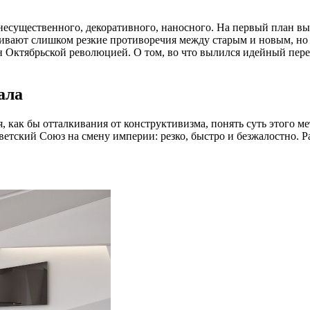
 несущественного, декоративного, наносного. На первый план в
аживают слишком резкие противоречия между старым и новым, н
 Октябрьской революцией. О том, во что вылился идейный перев
ала
, как бы отталкивания от конструктивизма, понять суть этого м
ветский Союз на смену империи: резко, быстро и безжалостно. 