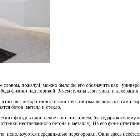
м словом, пожалуй, можно было бы его обозначить как «универс
беда физики над лирикой. Зачем нужны завитушки и декорации,
В итоге вся декоративность конструктивизма вылилась в сами фор
тся бетон, металл и стекло.
ских фигур в одно целое – вот тот прием, благодаря которому 
оттенки неотделанного бетона и металла). На его фоне отчетлив
ило, используются передвижные перегородки. Окна здесь неесте