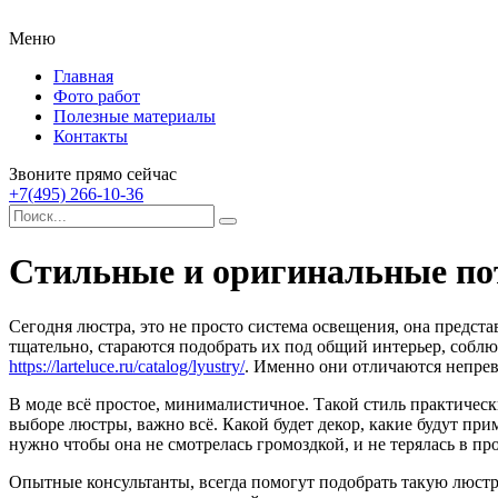
Меню
Главная
Фото работ
Полезные материалы
Контакты
Звоните прямо сейчас
+7(495) 266-10-36
Стильные и оригинальные п
Сегодня люстра, это не просто система освещения, она предст
тщательно, стараются подобрать их под общий интерьер, соб
https://larteluce.ru/catalog/lyustry/
. Именно они отличаются непре
В моде всё простое, минималистичное. Такой стиль практически
выборе люстры, важно всё. Какой будет декор, какие будут при
нужно чтобы она не смотрелась громоздкой, и не терялась в пр
Опытные консультанты, всегда помогут подобрать такую люстру