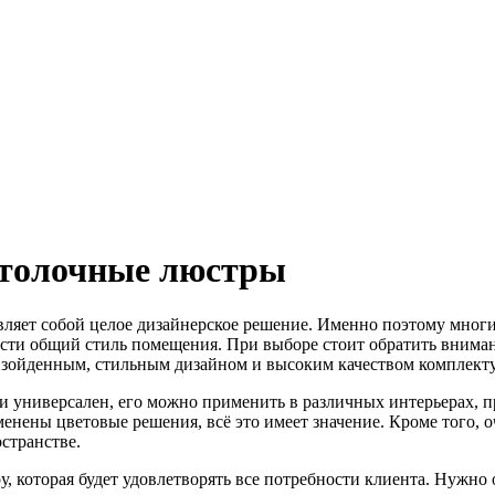
отолочные люстры
авляет собой целое дизайнерское решение. Именно поэтому мног
люсти общий стиль помещения.
При выборе стоит обратить вниман
взойденным, стильным дизайном и высоким качеством комплек
 универсален, его можно применить в различных интерьерах, при
менены цветовые решения, всё это имеет значение. Кроме того, 
остранстве.
, которая будет удовлетворять все потребности клиента. Нужно 