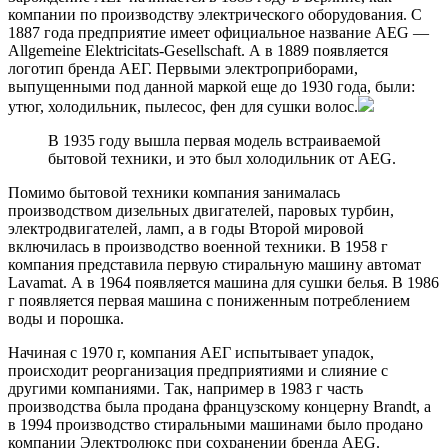
компании по производству электрического оборудования. С
1887 года предприятие имеет официальное название AEG —
Allgemeine Elektricitats-Gesellschaft. А в 1889 появляется
логотип бренда АЕГ. Первыми электроприборами,
выпущенными под данной маркой еще до 1930 года, были:
утюг, холодильник, пылесос, фен для сушки волос.
В 1935 году вышла первая модель встраиваемой
бытовой техники, и это был холодильник от AEG.
Помимо бытовой техники компания занималась
производством дизельных двигателей, паровых турбин,
электродвигателей, ламп, а в годы Второй мировой
включилась в производство военной техники. В 1958 г
компания представила первую стиральную машину автомат
Lavamat. А в 1964 появляется машина для сушки белья. В 1986
г появляется первая машина с пониженным потреблением
воды и порошка.
Начиная с 1970 г, компания АЕГ испытывает упадок,
происходит реорганизация предприятиями и слияние с
другими компаниями. Так, например в 1983 г часть
производства была продана французскому концерну Brandt, а
в 1994 производство стиральными машинами было продано
компании Электролюкс при сохранении бренда AEG.