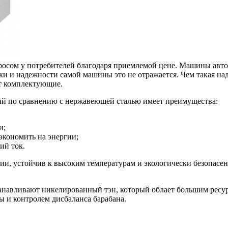
сом у потребителей благодаря приемлемой цене. Машины автома
ки и надежности самой машины это не отражается. Чем такая н
ет комплектующие.
рый по сравнению с нержавеющей сталью имеет преимущества:
и;
экономить на энергии;
ий ток.
зии, устойчив к высоким температурам и экологически безопасе
анавливают никелированный тэн, который облает большим ресур
ы и контролем дисбаланса барабана.