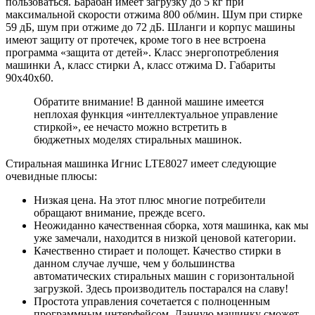
пользоваться. Барабан имеет загрузку до 5 кг при
максимальной скорости отжима 800 об/мин. Шум при стирке
59 дБ, шум при отжиме до 72 дБ. Шланги и корпус машины
имеют защиту от протечек, кроме того в нее встроена
программа «защита от детей». Класс энергопотребления
машинки А, класс стирки А, класс отжима D. Габариты
90х40х60.
Обратите внимание! В данной машине имеется
неплохая функция «интеллектуальное управление
стиркой», ее нечасто можно встретить в
бюджетных моделях стиральных машинок.
Стиральная машинка Игнис LTE8027 имеет следующие
очевидные плюсы:
Низкая цена. На этот плюс многие потребители
обращают внимание, прежде всего.
Неожиданно качественная сборка, хотя машинка, как мы
уже замечали, находится в низкой ценовой категории.
Качественно стирает и полощет. Качество стирки в
данном случае лучше, чем у большинства
автоматических стиральных машин с горизонтальной
загрузкой. Здесь производитель постарался на славу!
Простота управления сочетается с полноценным
программным интерфейсом. Данную машинку сможет