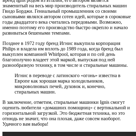
Бренд Ignis родом из Италии, его автором является
знаменитый на весь мир производитель стиральных машин
Гвидо Борджи. Гениальный промышленник со своими
сыновьями являлся автором сотен идей, которые в сороковые
годы двадцатого века считались передовыми. Возможно,
именно поэтому его производство быстро окрепло и начало
развиваться бешеными темпами.
Позднее в 1972 году бренд Игнис выкупила корпорация
Philips и владела им вплоть до 1989 года, когда бренд был
выкуплен компанией Whirlpool, которая и по сей день
благополучно владеет этой маркой, выпуская под ней
разнообразную технику, в том числе и стиральные машины.
Игнис в переводе с латинского «огонь» известна в
Европе как хорошая марка холодильников,
микроволновых печей, духовок и, конечно,
стиральных машин.
В заключение, отметим, стиральные машинки Ignis смогут
оценить любители «домашних помощниц» с вертикальной и
горизонтальной загрузкой. Это бюджетная техника, но это
отнюдь не значит, что она плохая, даже совсем наоборот.
Удачного вам выбора!