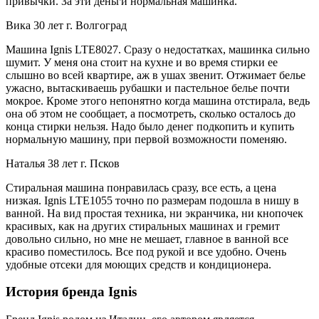
привычки. За эти деньги нормальная машинка.
Вика 30 лет г. Волгоград
Машина Ignis LTE8027. Сразу о недостатках, машинка сильно
шумит. У меня она стоит на кухне и во время стирки ее
слышно во всей квартире, аж в ушах звенит. Отжимает белье
ужасно, вытаскиваешь рубашки и пастельное белье почти
мокрое. Кроме этого непонятно когда машина отстирала, ведь
она об этом не сообщает, а посмотреть, сколько осталось до
конца стирки нельзя. Надо было денег подкопить и купить
нормальную машину, при первой возможности поменяю.
Наталья 38 лет г. Псков
Стиральная машина понравилась сразу, все есть, а цена
низкая. Ignis LTE1055 точно по размерам подошла в нишу в
ванной. На вид простая техника, ни экранчика, ни кнопочек
красивых, как на других стиральных машинах и гремит
довольно сильно, но мне не мешает, главное в ванной все
красиво поместилось. Все под рукой и все удобно. Очень
удобные отсеки для моющих средств и кондиционера.
История бренда Ignis