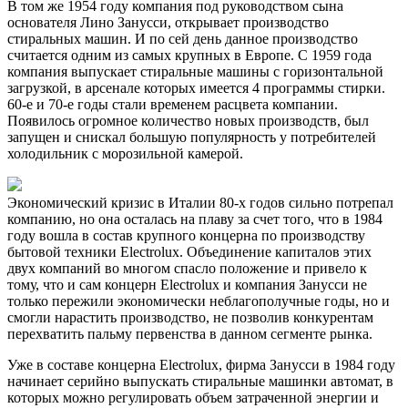
В том же 1954 году компания под руководством сына
основателя Лино Занусси, открывает производство
стиральных машин. И по сей день данное производство
считается одним из самых крупных в Европе. С 1959 года
компания выпускает стиральные машины с горизонтальной
загрузкой, в арсенале которых имеется 4 программы стирки.
60-е и 70-е годы стали временем расцвета компании.
Появилось огромное количество новых производств, был
запущен и снискал большую популярность у потребителей
холодильник с морозильной камерой.
Экономический кризис в Италии 80-х годов сильно потрепал
компанию, но она осталась на плаву за счет того, что в 1984
году вошла в состав крупного концерна по производству
бытовой техники Electrolux. Объединение капиталов этих
двух компаний во многом спасло положение и привело к
тому, что и сам концерн Electrolux и компания Занусси не
только пережили экономически неблагополучные годы, но и
смогли нарастить производство, не позволив конкурентам
перехватить пальму первенства в данном сегменте рынка.
Уже в составе концерна Electrolux, фирма Занусси в 1984 году
начинает серийно выпускать стиральные машинки автомат, в
которых можно регулировать объем затраченной энергии и