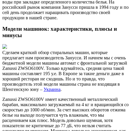
воды при закладке определенного количества белья. На
российский рынок компания Занусси пришла в 1994 году и по
сей день продолжает наращивать производство своей
продукции в нашей стране.
Модели машинок: характеристики, плюсы и
минусы
Сделаем краткий обзор стиральных машин, которые
предлагает нам производитель Занусси. И начнем мы с очень
бюджетной модели машины автомат с фронтальной загрузкой
Zanussi ZWSO6100V. Только вдумайтесь, средняя цена такой
машины составляет 195 у.е. В Европе за такие деньги даже в
хороший ресторан не сходишь. Но и то правда, что
производитель этой модели машины страна не входящая в
Шенгенскую зону –
Украина
.
Zanussi ZWSO6100V имеет качественный металлический
барабан, максимально загружаемый на 4 кг и вращающийся со
скоростью до 1000 об/мин. За счет высоких оборотов отжима
белье на выходе получается чуть влажным, что мы
расцениваем как плюс. Модель довольно шумная, хотя
показатели не критичные до 77 дБ, что нельзя считать
однозначным минусом. Машинка довольно экономичная, как