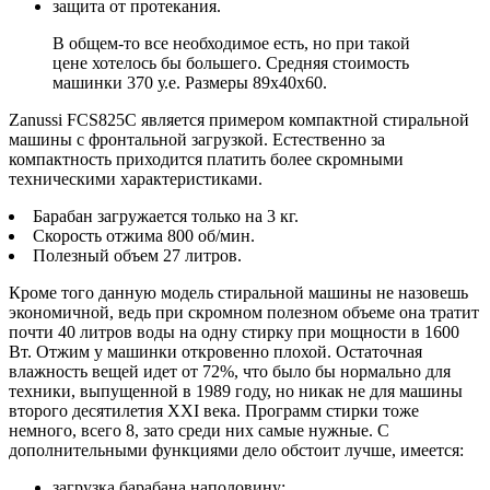
защита от протекания.
В общем-то все необходимое есть, но при такой
цене хотелось бы большего. Средняя стоимость
машинки 370 у.е. Размеры 89х40х60.
Zanussi FCS825C является примером компактной стиральной
машины c фронтальной загрузкой. Естественно за
компактность приходится платить более скромными
техническими характеристиками.
Барабан загружается только на 3 кг.
Скорость отжима 800 об/мин.
Полезный объем 27 литров.
Кроме того данную модель стиральной машины не назовешь
экономичной, ведь при скромном полезном объеме она тратит
почти 40 литров воды на одну стирку при мощности в 1600
Вт. Отжим у машинки откровенно плохой. Остаточная
влажность вещей идет от 72%, что было бы нормально для
техники, выпущенной в 1989 году, но никак не для машины
второго десятилетия XXI века. Программ стирки тоже
немного, всего 8, зато среди них самые нужные. С
дополнительными функциями дело обстоит лучше, имеется:
загрузка барабана наполовину;