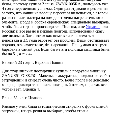
белья, поэтому купила Zanussi ZWY61005RA, пользуюсь уже
4 год с переменным успехом. Один раз отдавали в ремонт из-
за того, что машинка вообще перестала включаться, а второй
раз вызывали мастера на дом для замены нагревательного
элемента. Вроде и сборка европейская (специально выбирала,
чтобы была страна производитель Польша, а не
Украина
или
Россия) и все равно в первые полгода использования сразу
две поломки. Зато потом как поменяли тэн, ломаться
перестала и 3,5 года работает без проблем. Вещи отстирывает
хорошо, отжимает тоже, без нареканий. Не шумная и загрузка
барабана в самый раз. Если бы не эти поломки машинка была
бы на 5+, а так 4-.
Евгений 23 года г. Верхняя Пышма
Для студенческих постирушек купили с подругой машинку
ZANUSSI FCS825C. Маленькая аккуратная, подключается без
затруднений и стирает очень чисто. Белье после нее довольно
мокрое, приходится ставить повторный отжим, но, а так все
устраивает. Оценка 4.
Елена 38 лет г. Иваново
Раньше у меня была автоматическая стиралка с фронтальной
загрузкой, теперь решила выбирать, чтобы страна