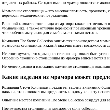
отделочных работах. Сегодня именно мрамор является символом
Мраморные столешницы – это высокая плотность, прочность, 
переносят механические повреждения.
В ванной комнате столешница из мрамора также незаменимая 
умывальника, а также отлично переносит повышенный уровень
что особенно актуально для семей с маленькими детьми.
Компания The Stone Collection занимается производством мра
мраморная столешница, каждый заказчик имеет возможность с
Не стоит думать, что мраморная столешница может быть устано
Особенно лаконично столешницы из мрамора вписываются в инт
Не менее красиво и изысканно каменные столешницы выглядят
Какие изделия из мрамора может предло
Компания Стоун Коллекшн предлагает вашему вниманию больш
навыки, что позволяет им предложить каждому клиенту неповт
Опытные мастера компании The Stone Collection создадут для
Преимущества столешниц из мрамора от stone-collection: