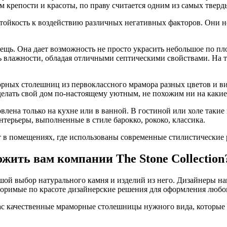
 крепости и красоты, по праву считается одним из самых тверд
стойкость к воздействию различных негативных факторов. Они 
вещь. Она дает возможность не просто украсить небольшое по 
 влажности, обладая отличными септическими свойствами. На 
морных столешниц из первоклассного мрамора разных цветов и в
делать свой дом по-настоящему уютным, не похожим ни на каки
влена только на кухне или в ванной. В гостиной или холе такие
ерьеры, выполненные в стиле барокко, рококо, классика.
 в помещениях, где использованы современные стилистические 
жить вам компании The Stone Collection
ой выбор натурального камня и изделий из него. Дизайнеры н
оримые по красоте дизайнерские решения для оформления любог
 вас качественные мраморные столешницы нужного вида, которые