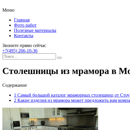
Меню
Главная
Фото работ
Полезные материалы
Контакты
Звоните прямо сейчас
+7(495) 266-10-36
Столешницы из мрамора в Моск
Содержание
1
Самый большой каталог мраморных столешниц от Сто
2
Какие изделия из мрамора может предложить вам компан