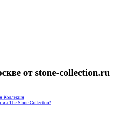
ве от stone-collection.ru
ун Коллекшн
ии The Stone Collection?