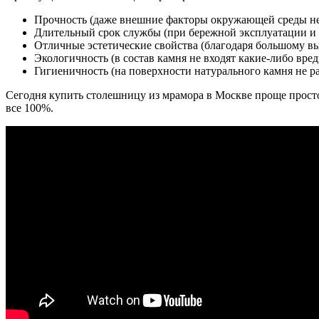
Прочность (даже внешние факторы окружающей среды не 
Длительный срок службы (при бережной эксплуатации и 
Отличные эстетические свойства (благодаря большому вы
Экологичность (в состав камня не входят какие-либо вре
Гигиеничность (на поверхности натурального камня не р
Сегодня купить столешницу из мрамора в Москве проще простог
все 100%.