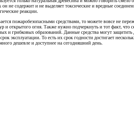
ользуется только натуральная древесина и можно говорить смело
ак он не содержит и не выделяет токсические и вредные соедине
гические реакции.
ется пожаробезопасными средствами, то можете вовсе не пережив
р и открытого огня. Также нужно подчеркнуть и тот факт, что 
ых и грибковых образований. Данные средства могут защитить 
срок эксплуатации. То есть их срок годности достигает нескольк
амного дешевле и доступнее на сегодняшний день.