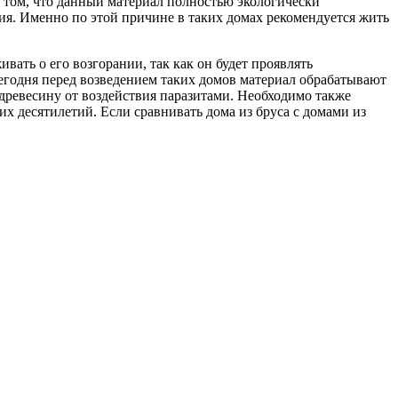
 о том, что данный материал полностью экологически
ния. Именно по этой причине в таких домах рекомендуется жить
ать о его возгорании, так как он будет проявлять
сегодня перед возведением таких домов материал обрабатывают
древесину от воздействия паразитами. Необходимо также
их десятилетий. Если сравнивать дома из бруса с домами из