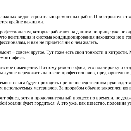
сложных видов строительно-ремонтных работ.
При строительств
яются крайне важными.
офессионалам, которые работают на данном поприще уже не один
, что вентиляция и система кондиционирования находятся не в т
фессионалам, и вам не придется ни о чем жалеть.
ремонт – совсем другое. Тут тоже есть свои тонкости и хитрост
емонт офиса.
фисное помещение. Поэтому ремонт офиса, его планировку и отд
ты лучше переложить на плечи профессионалов, предварительно
ремонт офиса будет проходить при непосредственном руководств
ом используемых материалов. За прорабом обычно закреплен кон
нт офиса, хотя и продолжительный процесс по времени, не долж
й хозяин будет гордиться. А это уже, как известно, половина у