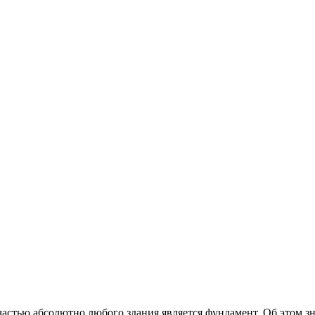
астью абсолютно любого здания является фундамент. Об этом зн