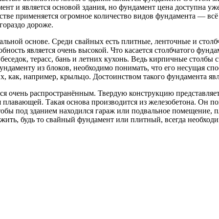
ент и является основой здания, но фундамент цена доступна уже
ельстве применяется огромное количество видов фундамента — вс
гораздо дороже.
альной основе. Среди свайных есть плитные, ленточные и стол
бность является очень высокой. Что касается столбчатого фунда
беседок, терасс, бань и летних кухонь. Ведь кирпичные столбы
ндаменту из блоков, необходимо понимать, что его несущая спо
х, как, например, крыльцо. Достоинством такого фундамента явл
я очень распространённым. Твердую конструкцию представляет 
 плавающей. Такая основа производится из железобетона. Он по
чтобы под зданием находился гараж или подвальное помещение,
ожить, будь то свайный фундамент или плитный, всегда необход