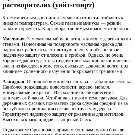
растворителях (уайт-спирт)
К несомненным достоинствам можно отнести стойкость к
низким температурам. Самые главные минусы — резкий
запах и горючесть. К органорастворимым краскам относятся:
Масляная
. Замечательный вариант для домов с деревянными
стенами. Нанесенная на поверхность масляная краска для
наружных работ создает плотную пленку и обеспечивает
надежную защиту от плесени и грибков. Однако, не очень
хорошо «дышит», а это затрудняет высыханию накопившейся
влаги из фасадов, кроме того, высыхает довольно долго, под
влиянием солнечного излучения покрывается трещинами.
Алкидная
. Основной компонент состава — алкидные смолы.
Наиболее подходящие поверхности: дерево, металл,
минеральные покрытия. Высыхание после нанесения
занимает от 8 часов. Устойчива к низким температурам. Для
деревянных фасадов показатель срока службы средний из-за
неглубокого проникания состава в структуру дерева.
Гарантирует надежную защиту от ржавчины для металлов.
Высохшая краскапридает глянцевый блеск.
Подытожим: Органорастворимым составам нужно больше