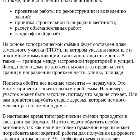
А также, при выполнении таких действий как:
проектные работы по реконструкции и возведению
зданий;
привязка строительной площадки к местности;
расчет объёма земляных работ;
ландшафтный дизайн.
На основе топографической съёмки будет составлен план
земельного участка (ГПЗУ), на котором указаны наземные и
подземные коммуникации, санитарно-защитные зоны. А
также — границы между застроенной территорией и улицей.
Фасад нового дома не должен выходить за пределы этих
границ в направлении проезжей части, улицы, площади.
Попытка обойти все важные моменты — неразумно. Это
может привести к значительным проблемам. Например,
участок может быть затоплен, потому что вода не стекает. Или
вам придётся вырубить старые деревья, которые немного
мешают расположению дома.
В настоящее время топографические съёмки проводятся в
электронном формате. На это следует обратить особое
внимание, так как наличие только бумажной версии может
потребовать многократной работы для получения цифрового
аналога, в том числе и 3Д. Цифровая съемка позволяет