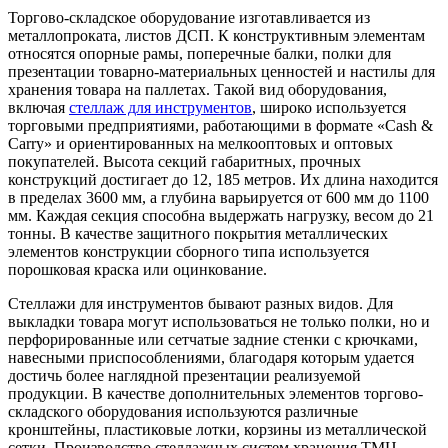
Торгово-складское оборудование изготавливается из
металлопроката, листов ДСП. К конструктивным элементам
относятся опорные рамы, поперечные балки, полки для
презентации товарно-материальных ценностей и настилы для
хранения товара на паллетах. Такой вид оборудования,
включая
стеллаж для инструментов
, широко используется
торговыми предприятиями, работающими в формате «Cash &
Carry» и ориентированных на мелкооптовых и оптовых
покупателей. Высота секций габаритных, прочных
конструкций достигает до 12, 185 метров. Их длина находится
в пределах 3600 мм, а глубина варьируется от 600 мм до 1100
мм. Каждая секция способна выдержать нагрузку, весом до 21
тонны. В качестве защитного покрытия металлических
элементов конструкции сборного типа используется
порошковая краска или оцинкование.
Стеллажи для инструментов бывают разных видов. Для
выкладки товара могут использоваться не только полки, но и
перфорированные или сетчатые задние стенки с крючками,
навесными приспособлениями, благодаря которым удается
достичь более наглядной презентации реализуемой
продукции. В качестве дополнительных элементов торгово-
складского оборудования используются различные
кронштейны, пластиковые лотки, корзины из металлической
сетки. Производство стеллажных систем хранения ТМЦ