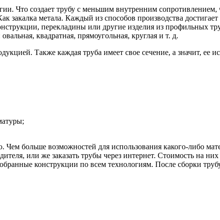
гии. Что создает трубу с меньшим внутренним сопротивлением
ак закалка метала. Каждый из способов производства достигает
Конструкции, перекладины или другие изделия из профильных тр
овальная, квадратная, прямоугольная, круглая и т. д.
дукцией. Также каждая труба имеет свое сечение, а значит, ее и
матуры;
 Чем больше возможностей для использования какого-либо матер
ителя, или же заказать трубы через интернет. Стоимость на ни
собранные конструкции по всем технологиям. После сборки тру