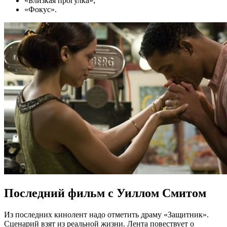
«Близкая прогулка»;
«Фокус».
Последний фильм с Уиллом Смитом
Из последних кинолент надо отметить драму «Защитник».
Сценарий взят из реальной жизни. Лента повествует о