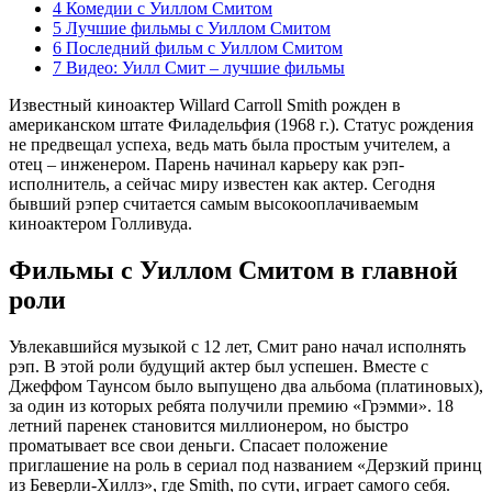
4
Комедии с Уиллом Смитом
5
Лучшие фильмы с Уиллом Смитом
6
Последний фильм с Уиллом Смитом
7
Видео: Уилл Смит – лучшие фильмы
Известный киноактер Willard Carroll Smith рожден в
американском штате Филадельфия (1968 г.). Статус рождения
не предвещал успеха, ведь мать была простым учителем, а
отец – инженером. Парень начинал карьеру как рэп-
исполнитель, а сейчас миру известен как актер. Сегодня
бывший рэпер считается самым высокооплачиваемым
киноактером Голливуда.
Фильмы с Уиллом Смитом в главной
роли
Увлекавшийся музыкой с 12 лет, Смит рано начал исполнять
рэп. В этой роли будущий актер был успешен. Вместе с
Джеффом Таунсом было выпущено два альбома (платиновых),
за один из которых ребята получили премию «Грэмми». 18
летний паренек становится миллионером, но быстро
проматывает все свои деньги. Спасает положение
приглашение на роль в сериал под названием «Дерзкий принц
из Беверли-Хиллз», где Smith, по сути, играет самого себя.