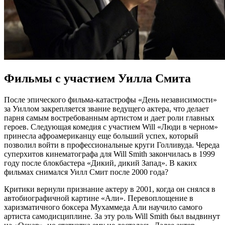
Фильмы с участием Уилла Смита
После эпического фильма-катастрофы «День независимости»
за Уиллом закрепляется звание ведущего актера, что делает
парня самым востребованным артистом и дает роли главных
героев. Следующая комедия с участием Will «Люди в черном»
принесла афроамериканцу еще больший успех, который
позволил войти в профессиональные круги Голливуда. Череда
суперхитов кинематографа для Will Smith закончилась в 1999
году после блокбастера «Дикий, дикий Запад». В каких
фильмах снимался Уилл Смит после 2000 года?
Критики вернули признание актеру в 2001, когда он снялся в
автобиографичной картине «Али». Перевоплощение в
харизматичного боксера Мухаммеда Али научило самого
артиста самодисциплине. За эту роль Will Smith был выдвинут