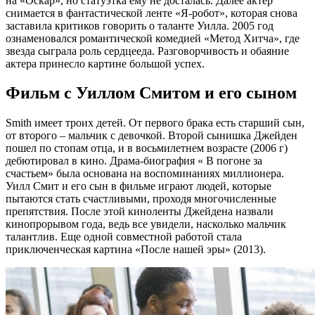
на «Оскар», но статуэтка ему не досталась. Далее актер
снимается в фантастической ленте «Я-робот», которая снова
заставила критиков говорить о таланте Уилла. 2005 год
ознаменовался романтической комедией «Метод Хитча», где
звезда сыграла роль сердцееда. Разговорчивость и обаяние
актера принесло картине большой успех.
Фильм с Уиллом Смитом и его сыном
Smith имеет троих детей. От первого брака есть старший сын,
от второго – мальчик с девочкой. Второй сынишка Джейден
пошел по стопам отца, и в восьмилетнем возрасте (2006 г)
дебютировал в кино. Драма-биография « В погоне за
счастьем» была основана на воспоминаниях миллионера.
Уилл Смит и его сын в фильме играют людей, которые
пытаются стать счастливыми, проходя многочисленные
препятствия. После этой киноленты Джейдена назвали
кинопрорывом года, ведь все увидели, насколько мальчик
талантлив. Еще одной совместной работой стала
приключенческая картина «После нашей эры» (2013).