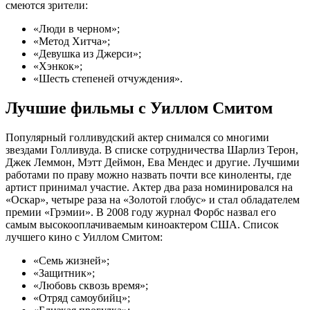
смеются зрители:
«Люди в черном»;
«Метод Хитча»;
«Девушка из Джерси»;
«Хэнкок»;
«Шесть степеней отчуждения».
Лучшие фильмы с Уиллом Смитом
Популярный голливудский актер снимался со многими
звездами Голливуда. В списке сотрудничества Шарлиз Терон,
Джек Леммон, Мэтт Деймон, Ева Мендес и другие. Лучшими
работами по праву можно назвать почти все киноленты, где
артист принимал участие. Актер два раза номинировался на
«Оскар», четыре раза на «Золотой глобус» и стал обладателем
премии «Грэмии». В 2008 году журнал Форбс назвал его
самым высокооплачиваемым киноактером США. Список
лучшего кино с Уиллом Смитом:
«Семь жизней»;
«Защитник»;
«Любовь сквозь время»;
«Отряд самоубийц»;