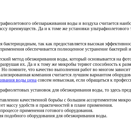
трафиолетового обеззараживания воды и воздуха считается наи
массу преимуществ.
Да и к томе же установки ультрафиолетового
я бактерицидным, так как предоставляется высокая эффективно
применения обеспечивается полноценное устранение бактерий и
еский метод обезжиривания воды, который основывается на фо
азрушая их. Да и к тому же микробы теряют способность к раз
 Но помните, что качество выполнения работ во многом зависит
циализированная компания считается лучшим вариантом оборудо
живания воды цена
совсем невысокая, если обращаться к професс
рафиолетовых установок для обезжиривания воды, то здесь пре
тавлении качественной борьбы с большим ассортиментом микро
ует массу удобств и практичностей в плане применения.
процессе применения готового оборудования.
ния подобного оборудования для обезжиривания воды.