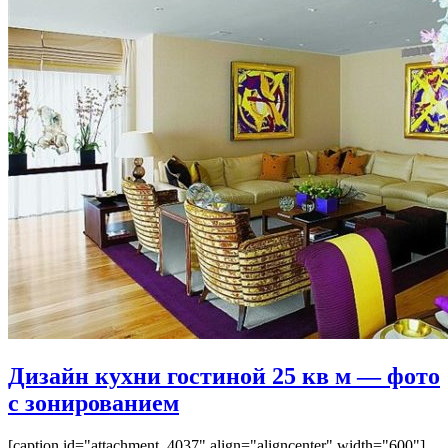
Дизайн кухни гостиной 25 кв м — фото
с зонированием
[caption id="attachment_4037" align="aligncenter" width="600"]