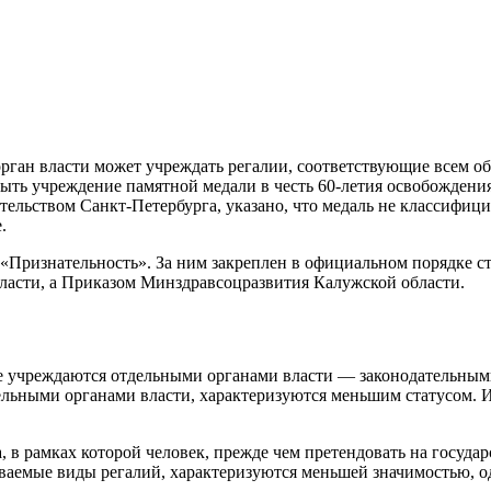
 орган власти может учреждать регалии, соответствующие всем 
ыть учреждение памятной медали в честь 60-летия освобождения
льством Санкт-Петербурга, указано, что медаль не классифицир
.
«Признательность». За ним закреплен в официальном порядке ст
власти, а Приказом Минздравсоцразвития Калужской области.
е учреждаются отдельными органами власти — законодательным
ельными органами власти, характеризуются меньшим статусом. И
, в рамках которой человек, прежде чем претендовать на госуд
риваемые виды регалий, характеризуются меньшей значимостью, 