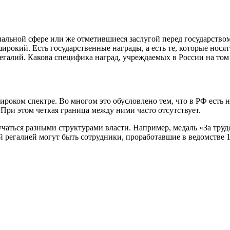
альной сфере или же отметившиеся заслугой перед государством
рокий. Есть государственные награды, а есть те, которые нося
егалий. Какова специфика наград, учреждаемых в России на том
ироком спектре. Во многом это обусловлено тем, что в РФ есть 
. При этом четкая граница между ними часто отсутствует.
учаться разными структурами власти. Например, медаль «За тру
регалией могут быть сотрудники, проработавшие в ведомстве 10