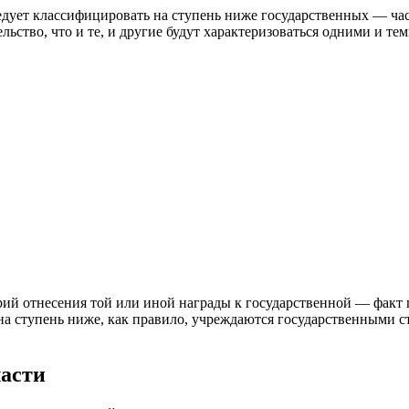
ледует классифицировать на ступень ниже государственных — ча
тельство, что и те, и другие будут характеризоваться одними и 
ерий отнесения той или иной награды к государственной — факт
на ступень ниже, как правило, учреждаются государственными 
ласти