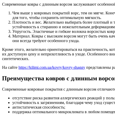
Современные ковры с длинным ворсом заслуживают особенной 
Чем выше у ковровых покрытий ворс, тем он мягче. Коне
для того, чтобы сохранить оптимальную мягкость.
Плотность и вес. Желательно выбирать более плотный и тя
устойчивость к стиранию и нежелательным деформациям, 
Упругость. Эластичные и гибкие волокна ворсистых ков
Материал. Ковры с высоким ворсом могут быть очень ка
они всегда требуют особенного ухода.
Кроме этого, желательно ориентироваться на практичность, ко
их доступную цену и неприхотливость в уходе. Особенного вн
синтетических.
На сайте
https://kilimi.com.ua/kovry/kovry-shaggy
представлены ра
Преимущества ковров с длинным ворс
Современные ковровые покрытия с длинным ворсом отличают
отсутствие риска развития аллергических реакций у поль
устойчивость к загрязнениям, благодаря чему уход сущес
антистатическая способность;
поддержка оптимального микроклимата в любом помещен