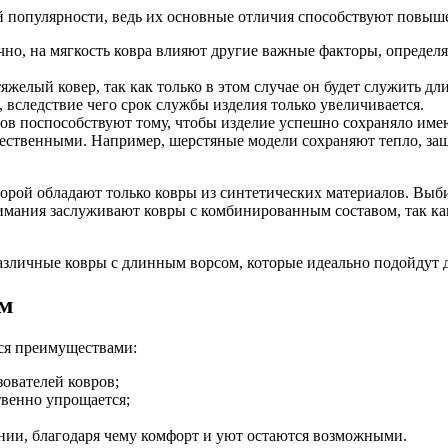
популярности, ведь их основные отличия способствуют повыше
чно, на мягкость ковра влияют другие важные факторы, определ
желый ковер, так как только в этом случае он будет служить дл
вследствие чего срок службы изделия только увеличивается.
ров поспособствуют тому, чтобы изделие успешно сохраняло им
чественными. Например, шерстяные модели сохраняют тепло, з
торой обладают только ковры из синтетических материалов. Выб
имания заслуживают ковры с комбинированным составом, так ка
зличные ковры с длинным ворсом, которые идеально подойдут дл
ом
ся преимуществами:
зователей ковров;
твенно упрощается;
ии, благодаря чему комфорт и уют остаются возможными.