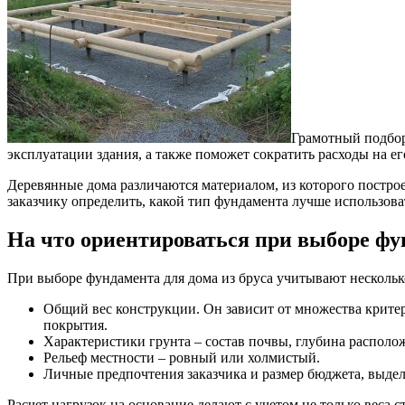
Грамотный подбор
эксплуатации здания, а также поможет сократить расходы на ег
Деревянные дома различаются материалом, из которого постр
заказчику определить, какой тип фундамента лучше использова
На что ориентироваться при выборе ф
При выборе фундамента для дома из бруса учитывают нескольк
Общий вес конструкции. Он зависит от множества критер
покрытия.
Характеристики грунта – состав почвы, глубина располо
Рельеф местности – ровный или холмистый.
Личные предпочтения заказчика и размер бюджета, выдел
Расчет нагрузок на основание делают с учетом не только веса