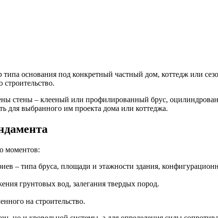
 типа основания под конкретный частный дом, коттедж или сез
о строительство.
оены стены – клееный или профилированный брус, оцилиндрова
ть для выбранного им проекта дома или коттеджа.
ундамента
о моментов:
иев – типа бруса, площади и этажности здания, конфигурацион
жения грунтовых вод, залегания твердых пород.
енного на строительство.
 стен, но и кровельной системы, а для определения силы сопрот