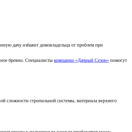
онную дачу избавит домовладельца от проблем при
нное бревно. Специалисты
компании «Дачный Сезон»
помогут
ной сложности стропильной системы, материала верхнего
ивления грунта к полученным данным прибавляют массу