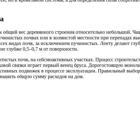
ка
к общий вес деревянного строения относительно небольшой. Чащ
учинистых почвах или в холмистой местности при перепадах выс
всех видах почв, за исключением пучинистых. Ленту делают глу
не глубже 0,5–0,7 м от поверхности.
тистых почв, на сейсмоактивных участках. Процесс строительст
рковой связки играет первый венец бруса. Дорогостоящую моно
руктивных подвижек в процессе эксплуатации. Правильный выбор
еньшить общую сумму расходов на дом.