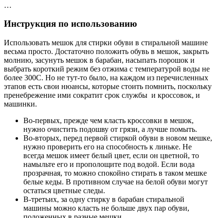
…
Инструкция по использованию
Использовать мешок для стирки обуви в стиральной машине
весьма просто. Достаточно положить обувь в мешок, закрыть
молнию, засунуть мешок в барабан, насыпать порошок и
выбрать короткий режим без отжима с температурой воды не
более 300С. Но не тут-то было, на каждом из перечисленных
этапов есть свои нюансы, которые стоить помнить, поскольку
пренебрежение ими сократит срок службы и кроссовок, и
машинки.
Во-первых, прежде чем класть кроссовки в мешок,
нужно очистить подошву от грязи, а лучше помыть.
Во-вторых, перед первой стиркой обуви в новом мешке,
нужно проверить его на способность к линьке. Не
всегда мешок имеет белый цвет, если он цветной, то
намыльте его и прополощите под водой. Если вода
прозрачная, то можно спокойно стирать в таком мешке
белые кеды. В противном случае на белой обуви могут
остаться цветные следы.
В-третьих, за одну стирку в барабан стиральной
машины можно класть не больше двух пар обуви,
положенных в разные мешки.