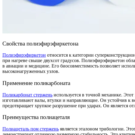
Свойства полиэфирэфиркетона
Полиэфирэфиркетон
относится к категории суперконструкцио
при нагреве свыше двухсот градусов. Полиэфирэфиркетон обла
в авиации и медицине. Его биосовместимость позволяет исполь
высоконагруженных узлов.
Применение поликарбоната
Поликарбонат стержень
используется в точной механике. Этот 
изготавливают валы, втулки и направляющие. Он устойчив к в
предотвращает хрупкое разрушение при ударах. Он является 
Преимущества полиацеталя
Полиацеталь пом стержень
является эталоном трибологии. Это
демонстрирует отличную размерную стабильность. Это критиче