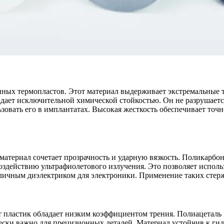
нных термопластов. Этот материал выдерживает экстремальные
дает исключительной химической стойкостью. Он не разрушаетс
зовать его в имплантатах. Высокая жесткость обеспечивает точн
материал сочетает прозрачность и ударную вязкость. Поликарбон
оздействию ультрафиолетового излучения. Это позволяет исполь
отличным диэлектриком для электроники. Применение таких сте
т пластик обладает низким коэффициентом трения. Полиацеталь 
ски важно для прецизионных деталей. Материал устойчив к гидр