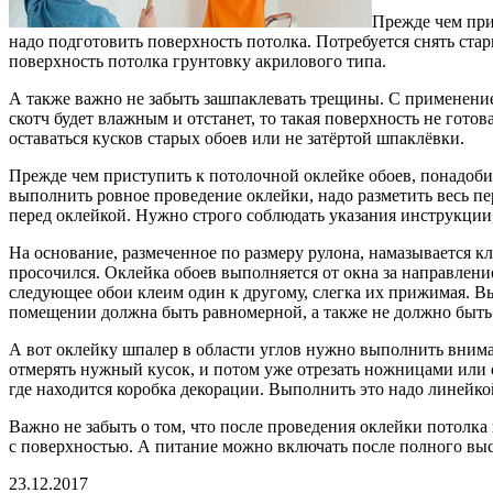
Прежде чем при
надо подготовить поверхность потолка. Потребуется снять ста
поверхность потолка грунтовку акрилового типа.
А также важно не забыть зашпаклевать трещины. С применением
скотч будет влажным и отстанет, то такая поверхность не гото
оставаться кусков старых обоев или не затёртой шпаклёвки.
Прежде чем приступить к потолочной оклейке обоев, понадобит
выполнить ровное проведение оклейки, надо разметить весь пе
перед оклейкой. Нужно строго соблюдать указания инструкции, 
На основание, размеченное по размеру рулона, намазывается к
просочился. Оклейка обоев выполняется от окна за направлени
следующее обои клеим один к другому, слегка их прижимая. Вып
помещении должна быть равномерной, а также не должно быть 
А вот оклейку шпалер в области углов нужно выполнить внимат
отмерять нужный кусок, и потом уже отрезать ножницами или 
где находится коробка декорации. Выполнить это надо линейкой
Важно не забыть о том, что после проведения оклейки потолка
с поверхностью. А питание можно включать после полного вы
23.12.2017