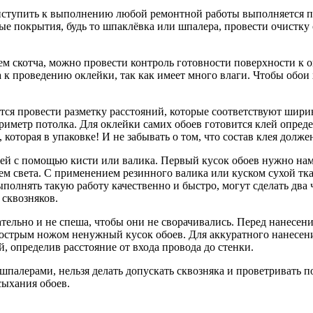
ступить к выполнению любой ремонтной работы выполняется п
рые покрытия, будь то шпаклёвка или шпалера, провести очистку 
 скотча, можно провести контроль готовности поверхности к окл
ва к проведению оклейки, так как имеет много влаги. Чтобы обо
ся провести разметку расстояний, которые соответствуют ширине
риметр потолка. Для оклейки самих обоев готовится клей опреде
которая в упаковке! И не забывать о том, что состав клея долж
лей с помощью кисти или валика. Первый кусок обоев нужно нама
ем света. С применением резинного валика или куском сухой тка
олнять такую работу качественно и быстро, могут сделать два ч
сквозняков.
ельно и не спеша, чтобы они не сворачивались. Перед нанесени
острым ножом ненужный кусок обоев. Для аккуратного нанесения
, определив расстояние от входа провода до стенки.
 шпалерами, нельзя делать допускать сквозняка и проветривать
сыхания обоев.