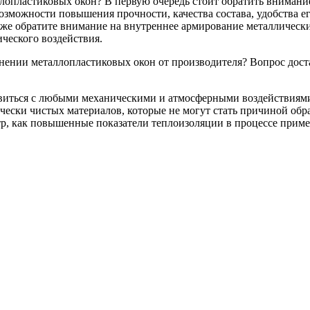
лопластиковых окон? В первую очередь стоит обратить вниман
зможности повышения прочности, качества состава, удобства ег
 же обратите внимание на внутреннее армирование металлическ
ческого воздействия.
нении металлопластиковых окон от производителя? Вопрос дос
виться с любыми механическими и атмосферными воздействиями
ически чистых материалов, которые не могут стать причиной обр
етр, как повышенные показатели теплоизоляции в процессе приме