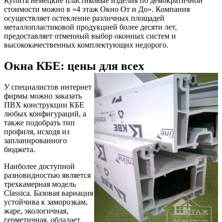
Купить немецкие пластиковые изделия по демократичной
стоимости можно в «4 этаж Окно От и До». Компания
осуществляет остекление различных площадей
металлопластиковой продукцией более десяти лет,
предоставляет отменный выбор оконных систем и
высококачественных комплектующих недорого.
Окна КБЕ: цены для всех
У специалистов интернет
фирмы можно заказать
ПВХ конструкции КБЕ
любых конфигураций, а
также подобрать тип
профиля, исходя из
запланированного
бюджета.
Наиболее доступной
разновидностью является
трехкамерная модель
Classica. Базовая вариация
устойчива к заморозкам,
жаре, экологичная,
герметичная, обладает