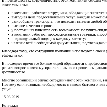
В преимуществах сотрудничества с этой компанией сегодня уж
такие моменты:
в компании работают сотрудники, обладающие значитель
выгодная цена предоставляемых услуг. Каждый может быт
разнообразие транспорта, что позволит вывезти любой об
высокое качество сервиса;
у постоянных клиентов есть возможность получить скидк
в компании работают профессиональные грузчики, способ
индивидуальный подход к каждому клиенту;
наличие всей необходимой документации, подтверждающе
Благодаря тому, что сотрудники компании используют в своей
эффективно.
В последнее время все больше людей обращаются к профессионал
решать вопрос вывоза мусора стало намного проще, чем раньше
доступностью.
Многие организации сейчас сотрудничают с этой компаний, так
Поэтому если возникла необходимость в вывозе бытового или с
услуг.
15.08.2019
Коттеджи