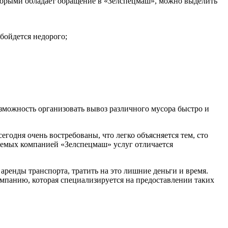
оторыми обладает обращение в «Зелспецмаш», можно выделить
бойдется недорого;
озможность организовать вывоз различного мусора быстро и
годня очень востребованы, что легко объясняется тем, сто
ляемых компанией «Зелспецмаш» услуг отличается
аренды транспорта, тратить на это лишние деньги и время.
омпанию, которая специализируется на предоставлении таких