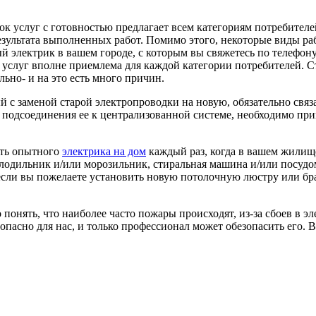
к услуг с готовностью предлагает всем категориям потребител
езультата выполненных работ.
Помимо этого, некоторые виды ра
 электрик в вашем городе, с которым вы свяжетесь по телефону
 услуг вполне приемлема для каждой категории потребителей. С
ьно- и на это есть много причин.
 с заменой старой электропроводки на новую, обязательно свя
и подсоединения ее к централизованной системе, необходимо пр
ать опытного
электрика на дом
каждый раз, когда в вашем жилищ
лодильник и/или морозильник, стиральная машина и/или посудом
если вы пожелаете установить новую потолочную люстру или бра 
понять, что наиболее часто пожары происходят, из-за сбоев в 
опасно для нас, и только профессионал может обезопасить его. В