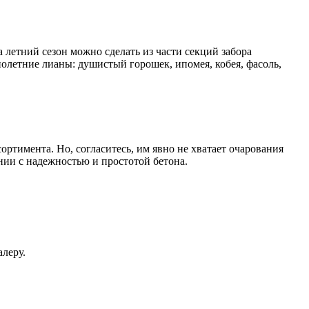
а летний сезон можно сделать из части секций забора
нолетние лианы: душистый горошек, ипомея, кобея, фасоль,
ртимента. Но, согласитесь, им явно не хватает очарования
нии с надежностью и простотой бетона.
леру.