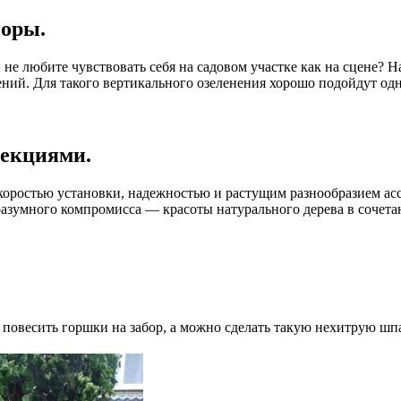
боры.
 не любите чувствовать себя на садовом участке как на сцене? Н
тений. Для такого вертикального озеленения хорошо подойдут од
секциями.
оростью установки, надежностью и растущим разнообразием ассо
разумного компромисса — красоты натурального дерева в сочета
 повесить горшки на забор, а можно сделать такую нехитрую шпа