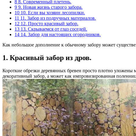
8
8. Современный плетень.
9
9. Новая жизнь старого забора.
10
10. Если вы хозяин лесопилки.
11
11. Забор из подручных материалов.
12
12. Просто красивый забор.
13
13. Скрываемся от глаз соседей.
14
14. Забор для настоящих огородников.
Как небольшое дополнение к обычному забору может существен
1. Красивый забор из дров.
Короткие обрезки деревянных бревен просто плотно уложены м
декоративный забор, а может как импровизированная поленница