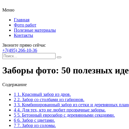
Меню
Главная
Фото работ
Полезные материалы
Контакты
Звоните прямо сейчас
+7(495) 266-10-36
Заборы фото: 50 полезных иде
Содержание
1
1. Красивый забор из дров.
2
2. Забор со столбами из габионов.
3
3. Комбинированный забор из сетки и деревянных план
4
4. Для тех, кто не любит прозрачные заборы.
5
5. Бетонный еврозабор с деревянными секциями.
6
6. Забор с цветами.
7
7. Забор из соломы.