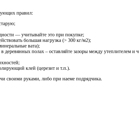
дующих правил:
старую;
дности — учитывайте это при покупке;
ействовать большая нагрузка (> 300 кг/м2);
минеральные вата);
в деревянных полах – оставляйте зазоры между утеплителем и 
рхностей;
лирующий клей (церезит и т.п.).
чи своими руками, либо при наеме подрядчика.