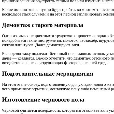
принятия решения обустроить тёплый пол или изменить интерь
Какие именно этапы нужно будет пройти, во многом зависит о
воспользоваться случаем и на этот период запланировать ком
Демонтаж старого материала
Один из самых неприятных и трудоемких процессов, однако без
понадобиться такие инструменты: молоток, гвоздодёр, шурупов
снятия плинтусов. Далее демонтируют лаги.
Если демонтажу подлежит бетонный пол, главным используем
далее — удаляется. Важно отметить, что демонтаж бетонного п
воздействия на него разрушающих факторов внешней среды.
Подготовительные мероприятия
На этом этапе основу, подготовленную для укладки нового ма
чего применяют герметик, монтажную пену либо цементный ра
Изготовление чернового пола
Черновой считается поверхность, которая изготавливается и у