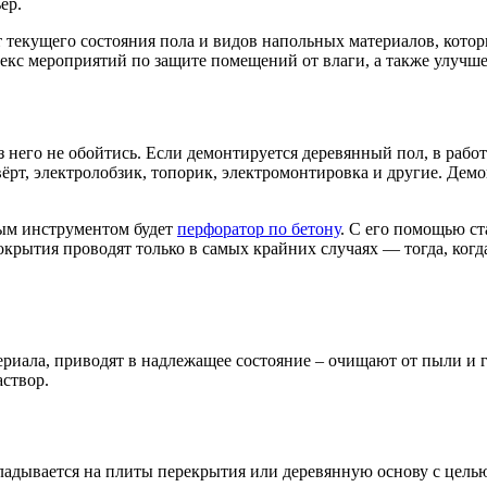
ер.
т текущего состояния пола и видов напольных материалов, кот
плекс мероприятий по защите помещений от влаги, а также улуч
 него не обойтись. Если демонтируется деревянный пол, в работ
ёрт, электролобзик, топорик, электромонтировка и другие. Демо
ым инструментом будет
перфоратор по бетону
. С его помощью ст
окрытия проводят только в самых крайних случаях — тогда, когд
териала, приводят в надлежащее состояние – очищают от пыли и 
створ.
кладывается на плиты перекрытия или деревянную основу с цель