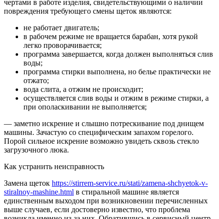
чертами в работе изделия, свидетельствующими о наличии
повреждения требующего смены щеток являются:
не работает двигатель;
в рабочем режиме не вращается барабан, хотя рукой
легко проворачивается;
программа завершается, когда должен выполняться слив
воды;
программа стирки выполнена, но белье практически не
отжато;
вода слита, а отжим не происходит;
осуществляется слив воды и отжим в режиме стирки, а
при ополаскивании не выполняется;
— заметно искрение и слышно потрескивание под днищем
машины. Зачастую со специфическим запахом горелого.
Порой сильное искрение возможно увидеть сквозь стекло
загрузочного люка.
Как устранить неисправность
Замена щеток
https://stirrem-service.ru/stati/zamena-shchyetok-v-
stiralnoy-mashine.html
в стиральной машине является
единственным выходом при возникновении перечисленных
выше случаев, если достоверно известно, что проблема
возникла именно из-за них. Обратившись в сервисный центр,