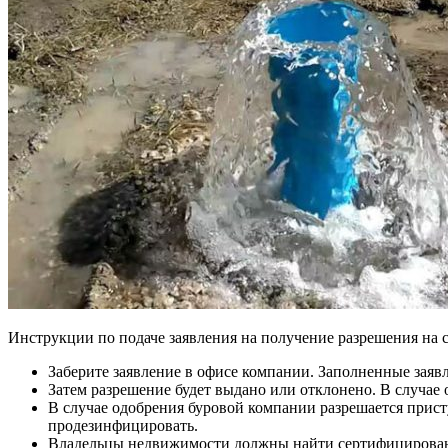
Инструкции по подаче заявления на получение разрешения на 
Заберите заявление в офисе компании. Заполненные заяв
Затем разрешение будет выдано или отклонено. В случае о
В случае одобрения буровой компании разрешается прист
продезинфицировать.
Владельцы недвижимости должны найти сертифицированн